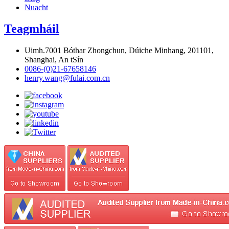
Nuacht
Teagmháil
Uimh.7001 Bóthar Zhongchun, Dúiche Minhang, 201101,
Shanghai, An tSín
0086-(0)21-67658146
henry.wang@fulai.com.cn