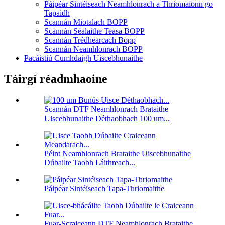
Páipéar Sintéiseach Neamhlonrach a Thriomaíonn go
Tapaidh
Scannán Miotalach BOPP
Scannán Séalaithe Teasa BOPP
Scannán Trédhearcach Bopp
Scannán Neamhlonrach BOPP
Pacáistiú Cumhdaigh Uiscebhunaithe
Táirgí réadmhaoine
Scannán DTF Neamhlonrach Brataithe
Uiscebhunaithe Déthaobhach 100 um...
Péint Neamhlonrach Brataithe Uiscebhunaithe
Dúbailte Taobh Láithreach...
Páipéar Sintéiseach Tapa-Thriomaithe
Fuar-Scraiceann DTF Neamhlonrach Brataithe