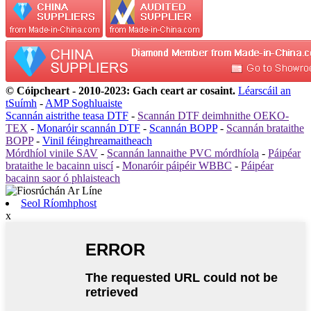
© Cóipcheart - 2010-2023: Gach ceart ar cosaint.
Léarscáil an
tSuímh
-
AMP Soghluaiste
Scannán aistrithe teasa DTF
-
Scannán DTF deimhnithe OEKO-
TEX
-
Monaróir scannán DTF
-
Scannán BOPP
-
Scannán brataithe
BOPP
-
Vinil féinghreamaitheach
Mórdhíol vinile SAV
-
Scannán lannaithe PVC mórdhíola
-
Páipéar
brataithe le bacainn uiscí
-
Monaróir páipéir WBBC
-
Páipéar
bacainn saor ó phlaisteach
Seol Ríomhphost
x