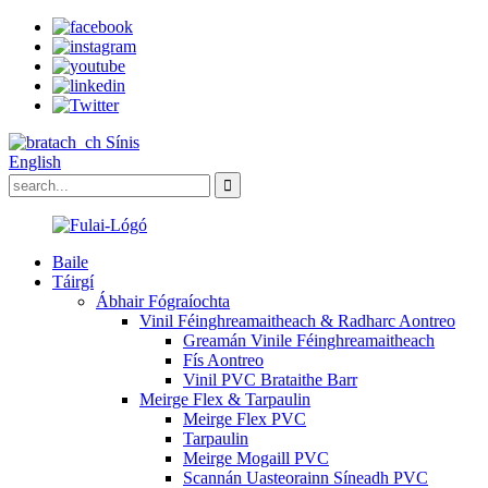
Sínis
English
Baile
Táirgí
Ábhair Fógraíochta
Vinil Féinghreamaitheach & Radharc Aontreo
Greamán Vinile Féinghreamaitheach
Fís Aontreo
Vinil PVC Brataithe Barr
Meirge Flex & Tarpaulin
Meirge Flex PVC
Tarpaulin
Meirge Mogaill PVC
Scannán Uasteorainn Síneadh PVC