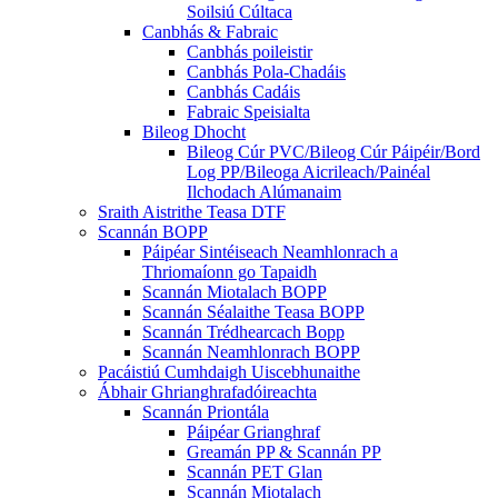
Soilsiú Cúltaca
Canbhás & Fabraic
Canbhás poileistir
Canbhás Pola-Chadáis
Canbhás Cadáis
Fabraic Speisialta
Bileog Dhocht
Bileog Cúr PVC/Bileog Cúr Páipéir/Bord
Log PP/Bileoga Aicrileach/Painéal
Ilchodach Alúmanaim
Sraith Aistrithe Teasa DTF
Scannán BOPP
Páipéar Sintéiseach Neamhlonrach a
Thriomaíonn go Tapaidh
Scannán Miotalach BOPP
Scannán Séalaithe Teasa BOPP
Scannán Trédhearcach Bopp
Scannán Neamhlonrach BOPP
Pacáistiú Cumhdaigh Uiscebhunaithe
Ábhair Ghrianghrafadóireachta
Scannán Priontála
Páipéar Grianghraf
Greamán PP & Scannán PP
Scannán PET Glan
Scannán Miotalach