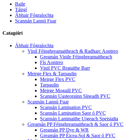
Baile
Táirgí
Ábhair Fógraíochta
Scannán Lannú Fuar
Catagóirí
Ábhair Fógraíochta
Vinil Féinghreamaitheach & Radharc Aontreo
Greamán Vinile Féinghreamaitheach
Fís Aontreo
Vinil PVC Brataithe Barr
Meirge Flex & Tarpaulin
Meirge Flex PVC
Tarpaulin
Meirge Mogaill PVC
Scannán Uasteorainn Síneadh PVC
Scannán Lannú Fuar
Scannán Lamination PVC
Scannán Lamination Saor ó PVC
Scannán Laminaithe Uigeach Speisialta
Greamán PP Féinghreamaitheach & Saor ó PVC
Greamán PP Dye & WR
Greamán PP Éicea-Sol & Saor ó PVC