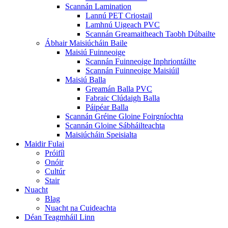
Scannán Lamination
Lannú PET Criostail
Lamhnú Uigeach PVC
Scannán Greamaitheach Taobh Dúbailte
Ábhair Maisiúcháin Baile
Maisiú Fuinneoige
Scannán Fuinneoige Inphriontáilte
Scannán Fuinneoige Maisiúil
Maisiú Balla
Greamán Balla PVC
Fabraic Clúdaigh Balla
Páipéar Balla
Scannán Gréine Gloine Foirgníochta
Scannán Gloine Sábháilteachta
Maisiúcháin Speisialta
Maidir Fulai
Próifíl
Onóir
Cultúr
Stair
Nuacht
Blag
Nuacht na Cuideachta
Déan Teagmháil Linn