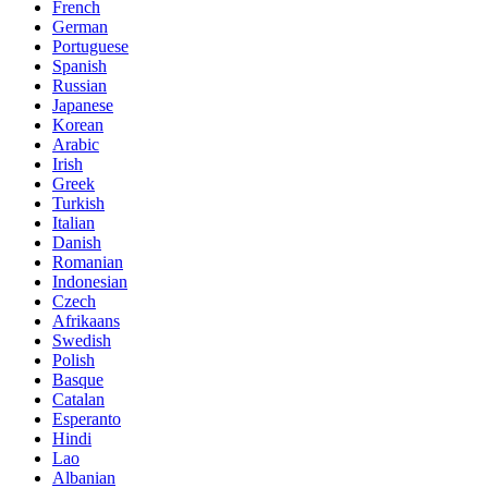
French
German
Portuguese
Spanish
Russian
Japanese
Korean
Arabic
Irish
Greek
Turkish
Italian
Danish
Romanian
Indonesian
Czech
Afrikaans
Swedish
Polish
Basque
Catalan
Esperanto
Hindi
Lao
Albanian