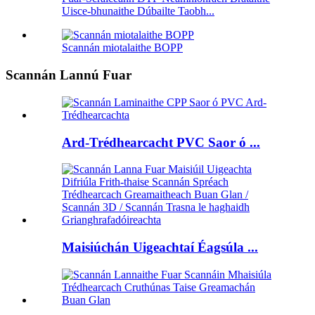
Uisce-bhunaithe Dúbailte Taobh...
Scannán miotalaithe BOPP
Scannán Lannú Fuar
Ard-Trédhearcacht PVC Saor ó ...
Maisiúchán Uigeachtaí Éagsúla ...