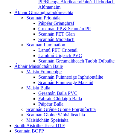
PP/Bileoga Aicrileach/Painéal Ilchodach
Alúmanaim
Ábhair Ghrianghrafadóireachta
Scannán Priontála
Páipéar Grianghraf
Greamán PP & Scannán PP
Scannán PET Glan
Scannán Miotalach
Scannán Lamination
Lannú PET Criostail
Lamhnú Uigeach PVC
Scannán Greamaitheach Taobh Dúbailte
Ábhair Maisiúcháin Baile
Maisiú Fuinneoige
Scannán Fuinneoige Inphriontáilte
Scannán Fuinneoige Maisiúil
Maisiú Balla
Greamán Balla PVC
Fabraic Clúdaigh Balla
Páipéar Balla
Scannán Gréine Gloine Foirgníochta
Scannán Gloine Sábháilteachta
Maisiúcháin Speisialta
Sraith Aistrithe Teasa DTF
Scannán BOPP