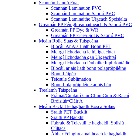
Scannán Lannú Fuar
Scannán Lamination PVC
Scannán Lamination Saor ó PVC
Scannán Laminaithe Uigeach Speisialta
Greamán PP Féinghreamaitheach & Saor ó PVC
Greamán PP Dye & WR
Greamán PP Éicea-Sol & Saor ó PVC
Meáin Rolla Suas & Taispeána
Blocáil Ar Ais Liath Bonn PET
Meirgí Ilchodacha le hUigeachtaí
Meirgí Ilchodacha gan Uigeachtaí
Meirgí Ilchodacha Dúbailte Inphriontáilte
Blocáil ar ais liath bonn polapróipiléine
Bonn Páipéir
Teicstíle Sublimation
Bonn Polapróipiléine ar ais bán
Trealamh Taispeána
Frámaí/Cuntairí Cur Chun Cinn & Racaí
Bróisiúir/Cláir A
Meáin Backlit le haghaidh Bosca Solais
Sraith PET Backlit
Sraith PP Backlit
Fabraic & Teicstílí le haghaidh Soilsiú
Cúltaca
Ábhar Féinghreamaitheach le haghaidh