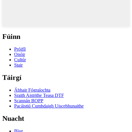
Fúinn
Próifíl
Onóir
Cultúr
Stair
Táirgí
Ábhair Fógraíochta
Sraith Aistrithe Teasa DTF
Scannán BOPP
Pacáistiú Cumhdaigh Uiscebhunaithe
Nuacht
Blag