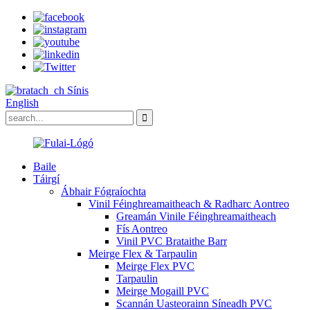
Sínis
English
Baile
Táirgí
Ábhair Fógraíochta
Vinil Féinghreamaitheach & Radharc Aontreo
Greamán Vinile Féinghreamaitheach
Fís Aontreo
Vinil PVC Brataithe Barr
Meirge Flex & Tarpaulin
Meirge Flex PVC
Tarpaulin
Meirge Mogaill PVC
Scannán Uasteorainn Síneadh PVC