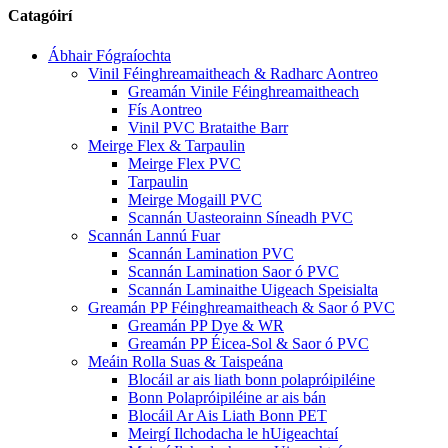
Catagóirí
Ábhair Fógraíochta
Vinil Féinghreamaitheach & Radharc Aontreo
Greamán Vinile Féinghreamaitheach
Fís Aontreo
Vinil PVC Brataithe Barr
Meirge Flex & Tarpaulin
Meirge Flex PVC
Tarpaulin
Meirge Mogaill PVC
Scannán Uasteorainn Síneadh PVC
Scannán Lannú Fuar
Scannán Lamination PVC
Scannán Lamination Saor ó PVC
Scannán Laminaithe Uigeach Speisialta
Greamán PP Féinghreamaitheach & Saor ó PVC
Greamán PP Dye & WR
Greamán PP Éicea-Sol & Saor ó PVC
Meáin Rolla Suas & Taispeána
Blocáil ar ais liath bonn polapróipiléine
Bonn Polapróipiléine ar ais bán
Blocáil Ar Ais Liath Bonn PET
Meirgí Ilchodacha le hUigeachtaí