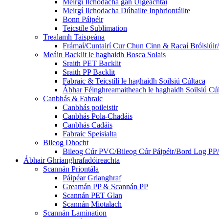
Meirgí Ilchodacha gan Uigeachtaí
Meirgí Ilchodacha Dúbailte Inphriontáilte
Bonn Páipéir
Teicstíle Sublimation
Trealamh Taispeána
Frámaí/Cuntairí Cur Chun Cinn & Racaí Bróisiúir/
Meáin Backlit le haghaidh Bosca Solais
Sraith PET Backlit
Sraith PP Backlit
Fabraic & Teicstílí le haghaidh Soilsiú Cúltaca
Ábhar Féinghreamaitheach le haghaidh Soilsiú Cú
Canbhás & Fabraic
Canbhás poileistir
Canbhás Pola-Chadáis
Canbhás Cadáis
Fabraic Speisialta
Bileog Dhocht
Bileog Cúr PVC/Bileog Cúr Páipéir/Bord Log PP/
Ábhair Ghrianghrafadóireachta
Scannán Priontála
Páipéar Grianghraf
Greamán PP & Scannán PP
Scannán PET Glan
Scannán Miotalach
Scannán Lamination