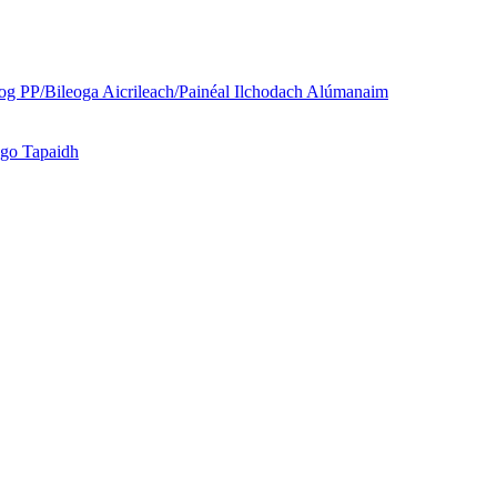
og PP/Bileoga Aicrileach/Painéal Ilchodach Alúmanaim
 go Tapaidh