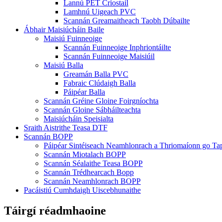
Lannú PET Criostail
Lamhnú Uigeach PVC
Scannán Greamaitheach Taobh Dúbailte
Ábhair Maisiúcháin Baile
Maisiú Fuinneoige
Scannán Fuinneoige Inphriontáilte
Scannán Fuinneoige Maisiúil
Maisiú Balla
Greamán Balla PVC
Fabraic Clúdaigh Balla
Páipéar Balla
Scannán Gréine Gloine Foirgníochta
Scannán Gloine Sábháilteachta
Maisiúcháin Speisialta
Sraith Aistrithe Teasa DTF
Scannán BOPP
Páipéar Sintéiseach Neamhlonrach a Thriomaíonn go Ta
Scannán Miotalach BOPP
Scannán Séalaithe Teasa BOPP
Scannán Trédhearcach Bopp
Scannán Neamhlonrach BOPP
Pacáistiú Cumhdaigh Uiscebhunaithe
Táirgí réadmhaoine