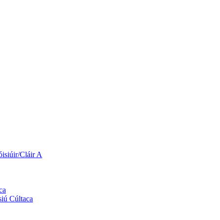
siúir/Cláir A
ca
siú Cúltaca