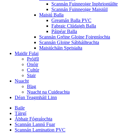
Scannán Fuinneoige Inphriontáilte
Scannán Fuinneoige Maisiúil
Maisiú Balla
Greamán Balla PVC
Fabraic Clúdaigh Balla
Páipéar Balla
Scannán Gréine Gloine Foirgníochta
Scannán Gloine Sábháilteachta
Maisiúcháin Speisialta
Maidir Fulai
Próifíl
Onóir
Cultúr
Stair
Nuacht
Blag
Nuacht na Cuideachta
Déan Teagmháil Linn
Baile
Táirgí
Ábhair Fógraíochta
Scannán Lannú Fuar
Scannán Lamination PVC