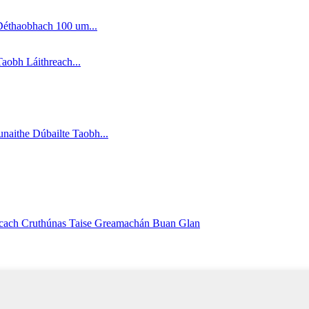
éthaobhach 100 um...
aobh Láithreach...
naithe Dúbailte Taobh...