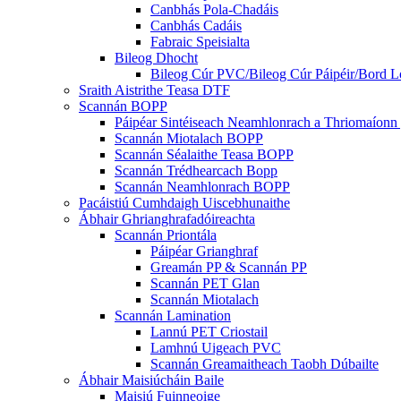
Canbhás Pola-Chadáis
Canbhás Cadáis
Fabraic Speisialta
Bileog Dhocht
Bileog Cúr PVC/Bileog Cúr Páipéir/Bord L
Sraith Aistrithe Teasa DTF
Scannán BOPP
Páipéar Sintéiseach Neamhlonrach a Thriomaíonn
Scannán Miotalach BOPP
Scannán Séalaithe Teasa BOPP
Scannán Trédhearcach Bopp
Scannán Neamhlonrach BOPP
Pacáistiú Cumhdaigh Uiscebhunaithe
Ábhair Ghrianghrafadóireachta
Scannán Priontála
Páipéar Grianghraf
Greamán PP & Scannán PP
Scannán PET Glan
Scannán Miotalach
Scannán Lamination
Lannú PET Criostail
Lamhnú Uigeach PVC
Scannán Greamaitheach Taobh Dúbailte
Ábhair Maisiúcháin Baile
Maisiú Fuinneoige