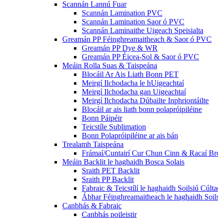
Scannán Lannú Fuar
Scannán Lamination PVC
Scannán Lamination Saor ó PVC
Scannán Laminaithe Uigeach Speisialta
Greamán PP Féinghreamaitheach & Saor ó PVC
Greamán PP Dye & WR
Greamán PP Éicea-Sol & Saor ó PVC
Meáin Rolla Suas & Taispeána
Blocáil Ar Ais Liath Bonn PET
Meirgí Ilchodacha le hUigeachtaí
Meirgí Ilchodacha gan Uigeachtaí
Meirgí Ilchodacha Dúbailte Inphriontáilte
Blocáil ar ais liath bonn polapróipiléine
Bonn Páipéir
Teicstíle Sublimation
Bonn Polapróipiléine ar ais bán
Trealamh Taispeána
Frámaí/Cuntairí Cur Chun Cinn & Racaí Brói
Meáin Backlit le haghaidh Bosca Solais
Sraith PET Backlit
Sraith PP Backlit
Fabraic & Teicstílí le haghaidh Soilsiú Cúlta
Ábhar Féinghreamaitheach le haghaidh Soil
Canbhás & Fabraic
Canbhás poileistir