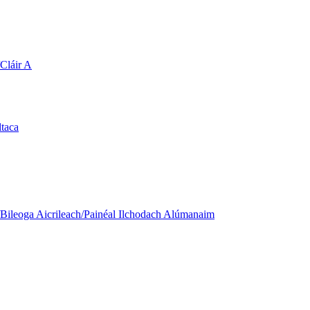
Cláir A
ltaca
Bileoga Aicrileach/Painéal Ilchodach Alúmanaim