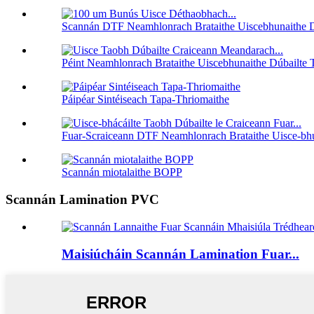
Scannán DTF Neamhlonrach Brataithe Uiscebhunaithe D
Péint Neamhlonrach Brataithe Uiscebhunaithe Dúbailte T
Páipéar Sintéiseach Tapa-Thriomaithe
Fuar-Scraiceann DTF Neamhlonrach Brataithe Uisce-bhu
Scannán miotalaithe BOPP
Scannán Lamination PVC
Maisiúcháin Scannán Lamination Fuar...