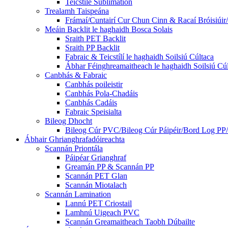
Teicstíle Sublimation
Trealamh Taispeána
Frámaí/Cuntairí Cur Chun Cinn & Racaí Bróisiúir/
Meáin Backlit le haghaidh Bosca Solais
Sraith PET Backlit
Sraith PP Backlit
Fabraic & Teicstílí le haghaidh Soilsiú Cúltaca
Ábhar Féinghreamaitheach le haghaidh Soilsiú Cú
Canbhás & Fabraic
Canbhás poileistir
Canbhás Pola-Chadáis
Canbhás Cadáis
Fabraic Speisialta
Bileog Dhocht
Bileog Cúr PVC/Bileog Cúr Páipéir/Bord Log PP/
Ábhair Ghrianghrafadóireachta
Scannán Priontála
Páipéar Grianghraf
Greamán PP & Scannán PP
Scannán PET Glan
Scannán Miotalach
Scannán Lamination
Lannú PET Criostail
Lamhnú Uigeach PVC
Scannán Greamaitheach Taobh Dúbailte