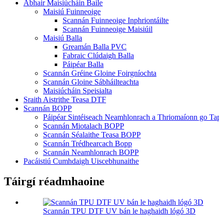
Ábhair Maisiúcháin Baile
Maisiú Fuinneoige
Scannán Fuinneoige Inphriontáilte
Scannán Fuinneoige Maisiúil
Maisiú Balla
Greamán Balla PVC
Fabraic Clúdaigh Balla
Páipéar Balla
Scannán Gréine Gloine Foirgníochta
Scannán Gloine Sábháilteachta
Maisiúcháin Speisialta
Sraith Aistrithe Teasa DTF
Scannán BOPP
Páipéar Sintéiseach Neamhlonrach a Thriomaíonn go Ta
Scannán Miotalach BOPP
Scannán Séalaithe Teasa BOPP
Scannán Trédhearcach Bopp
Scannán Neamhlonrach BOPP
Pacáistiú Cumhdaigh Uiscebhunaithe
Táirgí réadmhaoine
Scannán TPU DTF UV bán le haghaidh lógó 3D