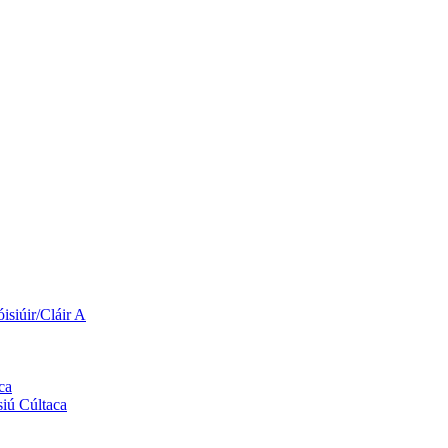
siúir/Cláir A
ca
siú Cúltaca