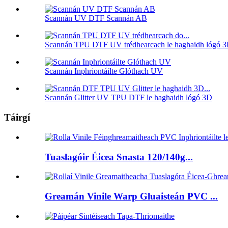
Scannán UV DTF Scannán AB
Scannán TPU DTF UV trédhearcach le haghaidh lógó 
Scannán Inphriontáilte Glóthach UV
Scannán Glitter UV TPU DTF le haghaidh lógó 3D
Táirgí
Tuaslagóir Éicea Snasta 120/140g...
Greamán Vinile Warp Gluaisteán PVC ...