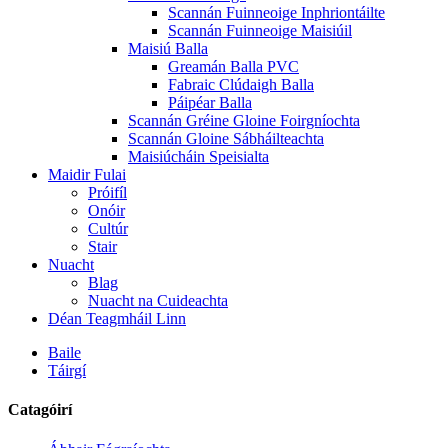
Scannán Fuinneoige Inphriontáilte
Scannán Fuinneoige Maisiúil
Maisiú Balla
Greamán Balla PVC
Fabraic Clúdaigh Balla
Páipéar Balla
Scannán Gréine Gloine Foirgníochta
Scannán Gloine Sábháilteachta
Maisiúcháin Speisialta
Maidir Fulai
Próifíl
Onóir
Cultúr
Stair
Nuacht
Blag
Nuacht na Cuideachta
Déan Teagmháil Linn
Baile
Táirgí
Catagóirí