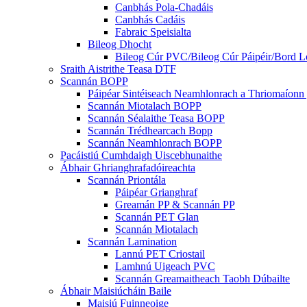
Canbhás Pola-Chadáis
Canbhás Cadáis
Fabraic Speisialta
Bileog Dhocht
Bileog Cúr PVC/Bileog Cúr Páipéir/Bord L
Sraith Aistrithe Teasa DTF
Scannán BOPP
Páipéar Sintéiseach Neamhlonrach a Thriomaíonn
Scannán Miotalach BOPP
Scannán Séalaithe Teasa BOPP
Scannán Trédhearcach Bopp
Scannán Neamhlonrach BOPP
Pacáistiú Cumhdaigh Uiscebhunaithe
Ábhair Ghrianghrafadóireachta
Scannán Priontála
Páipéar Grianghraf
Greamán PP & Scannán PP
Scannán PET Glan
Scannán Miotalach
Scannán Lamination
Lannú PET Criostail
Lamhnú Uigeach PVC
Scannán Greamaitheach Taobh Dúbailte
Ábhair Maisiúcháin Baile
Maisiú Fuinneoige