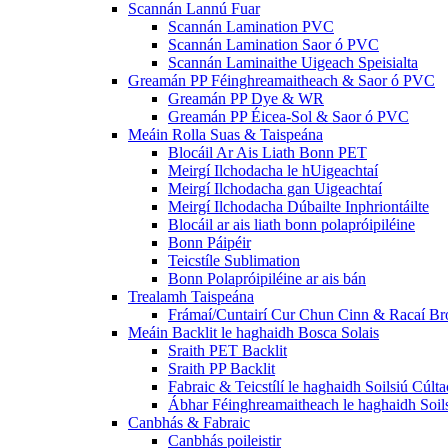
Scannán Lannú Fuar
Scannán Lamination PVC
Scannán Lamination Saor ó PVC
Scannán Laminaithe Uigeach Speisialta
Greamán PP Féinghreamaitheach & Saor ó PVC
Greamán PP Dye & WR
Greamán PP Éicea-Sol & Saor ó PVC
Meáin Rolla Suas & Taispeána
Blocáil Ar Ais Liath Bonn PET
Meirgí Ilchodacha le hUigeachtaí
Meirgí Ilchodacha gan Uigeachtaí
Meirgí Ilchodacha Dúbailte Inphriontáilte
Blocáil ar ais liath bonn polapróipiléine
Bonn Páipéir
Teicstíle Sublimation
Bonn Polapróipiléine ar ais bán
Trealamh Taispeána
Frámaí/Cuntairí Cur Chun Cinn & Racaí Brói
Meáin Backlit le haghaidh Bosca Solais
Sraith PET Backlit
Sraith PP Backlit
Fabraic & Teicstílí le haghaidh Soilsiú Cúlta
Ábhar Féinghreamaitheach le haghaidh Soil
Canbhás & Fabraic
Canbhás poileistir