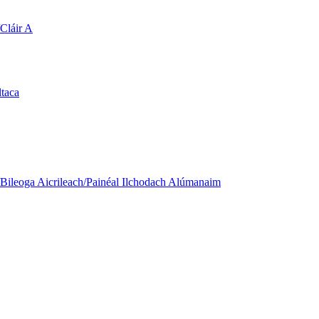
Cláir A
ltaca
Bileoga Aicrileach/Painéal Ilchodach Alúmanaim