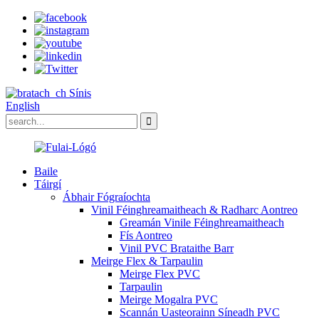
Sínis
English
Baile
Táirgí
Ábhair Fógraíochta
Vinil Féinghreamaitheach & Radharc Aontreo
Greamán Vinile Féinghreamaitheach
Fís Aontreo
Vinil PVC Brataithe Barr
Meirge Flex & Tarpaulin
Meirge Flex PVC
Tarpaulin
Meirge Mogalra PVC
Scannán Uasteorainn Síneadh PVC