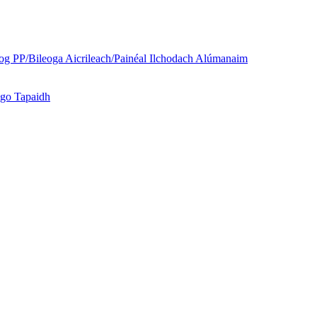
og PP/Bileoga Aicrileach/Painéal Ilchodach Alúmanaim
 go Tapaidh