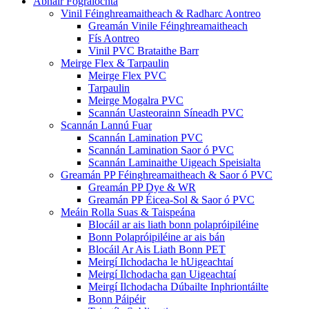
Ábhair Fógraíochta
Vinil Féinghreamaitheach & Radharc Aontreo
Greamán Vinile Féinghreamaitheach
Fís Aontreo
Vinil PVC Brataithe Barr
Meirge Flex & Tarpaulin
Meirge Flex PVC
Tarpaulin
Meirge Mogalra PVC
Scannán Uasteorainn Síneadh PVC
Scannán Lannú Fuar
Scannán Lamination PVC
Scannán Lamination Saor ó PVC
Scannán Laminaithe Uigeach Speisialta
Greamán PP Féinghreamaitheach & Saor ó PVC
Greamán PP Dye & WR
Greamán PP Éicea-Sol & Saor ó PVC
Meáin Rolla Suas & Taispeána
Blocáil ar ais liath bonn polapróipiléine
Bonn Polapróipiléine ar ais bán
Blocáil Ar Ais Liath Bonn PET
Meirgí Ilchodacha le hUigeachtaí
Meirgí Ilchodacha gan Uigeachtaí
Meirgí Ilchodacha Dúbailte Inphriontáilte
Bonn Páipéir